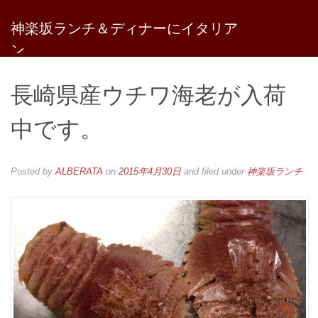
神楽坂ランチ＆ディナーにイタリア
ン。
リストランテ アルベラータのブログ
長崎県産ウチワ海老が入荷
中です。
Posted by
ALBERATA
on
2015年4月30日
and filed under
神楽坂ランチ